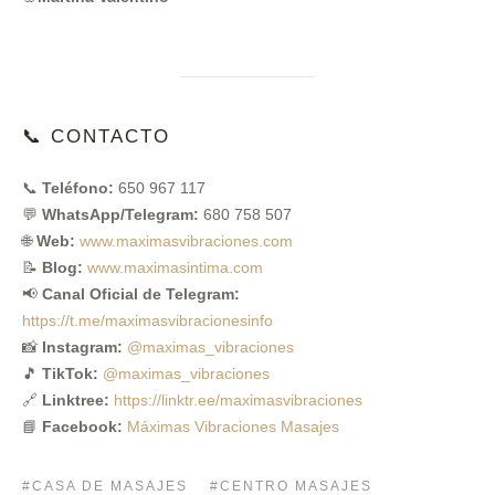
📞 CONTACTO
📞
Teléfono:
650 967 117
💬
WhatsApp/Telegram:
680 758 507
🌐
Web:
www.maximasvibraciones.com
📝
Blog:
www.maximasintima.com
📢
Canal Oficial de Telegram:
https://t.me/maximasvibracionesinfo
📸
Instagram:
@maximas_vibraciones
🎵
TikTok:
@maximas_vibraciones
🔗
Linktree:
https://linktr.ee/maximasvibraciones
📘
Facebook:
Máximas Vibraciones Masajes
CASA DE MASAJES
CENTRO MASAJES