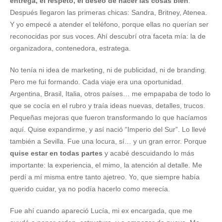
entrega, el respeto, el deseo de hacer las cosas bien
.
Después llegaron las primeras chicas: Sandra, Britney, Atenea.
Y yo empecé a atender el teléfono, porque ellas no querían ser
reconocidas por sus voces. Ahí descubrí otra faceta mía: la de
organizadora, contenedora, estratega.
No tenía ni idea de marketing, ni de publicidad, ni de branding.
Pero me fui formando. Cada viaje era una oportunidad.
Argentina, Brasil, Italia, otros países… me empapaba de todo lo
que se cocía en el rubro y traía ideas nuevas, detalles, trucos.
Pequeñas mejoras que fueron transformando lo que hacíamos
aquí. Quise expandirme, y así nació “Imperio del Sur”. Lo llevé
también a Sevilla. Fue una locura, sí… y un gran error. Porque
quise estar en todas partes
y acabé descuidando lo más
importante: la experiencia, el mimo, la atención al detalle. Me
perdí a mí misma entre tanto ajetreo. Yo, que siempre había
querido cuidar, ya no podía hacerlo como merecía.
Fue ahí cuando apareció Lucía, mi ex encargada, que me