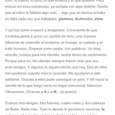
todo: lo bueno, lo duro, lo que enseña y lo que quiebra. Pero
incluso en esos comienzos, ya soñaba con algo distinto. Sentía
que al rubro le faltaba algo más… algo que yo misma echaba
en falta cada vez que trabajaba:
glamour, distinción, alma
.
Y así fue como empecé a imaginarlo. Consciente de que
Córdoba pedía a gritos un cambio de tono, una manera
diferente de entender el erotismo, el masaje, el cuidado y el
trato humano. Empecé como podía: con palabras. Un blog
sencillo, música para mis clientes, textos llenos de sentimiento.
Porque para mí, los clientes siempre fueron más que eso…
eran amigos. Y algunos lo siguen siendo aún hoy. Dos de ellos
me ayudaron cuando más lo necesité. Me ayudaron a salir
adelante. Gracias a ellos pude conseguir un piso. Y allí nació la
semilla de lo que luego sería mi hogar emocional: Máximas
Vibraciones. (Gracias a
A
y a
M
…os quiero)
Éramos tres amigas, tres futones, cuatro velas y dos cabezas
de Buda. Nada más. Todo lo demás lo poníamos nosotras:
la