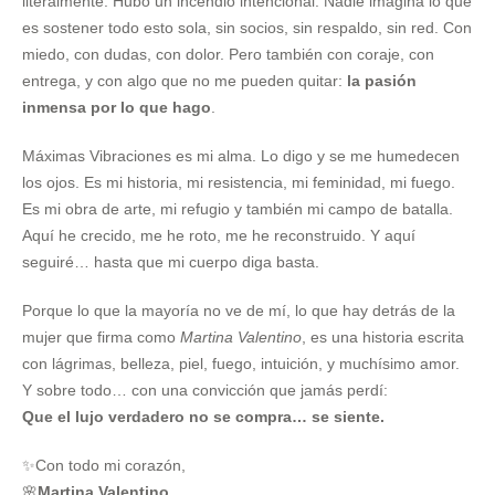
literalmente. Hubo un incendio intencional. Nadie imagina lo que
es sostener todo esto sola, sin socios, sin respaldo, sin red. Con
miedo, con dudas, con dolor. Pero también con coraje, con
entrega, y con algo que no me pueden quitar:
la pasión
inmensa por lo que hago
.
Máximas Vibraciones es mi alma. Lo digo y se me humedecen
los ojos. Es mi historia, mi resistencia, mi feminidad, mi fuego.
Es mi obra de arte, mi refugio y también mi campo de batalla.
Aquí he crecido, me he roto, me he reconstruido. Y aquí
seguiré… hasta que mi cuerpo diga basta.
Porque lo que la mayoría no ve de mí, lo que hay detrás de la
mujer que firma como
Martina Valentino
, es una historia escrita
con lágrimas, belleza, piel, fuego, intuición, y muchísimo amor.
Y sobre todo… con una convicción que jamás perdí:
Que el lujo verdadero no se compra… se siente.
✨Con todo mi corazón,
🌸
Martina Valentino